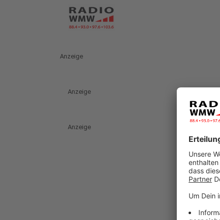
Anzeige
Anzeige
Anzeige