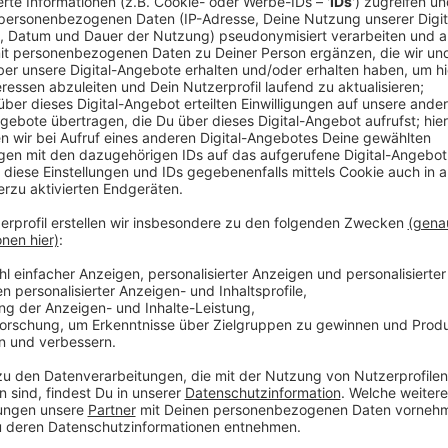
Comedy
Elvis Eifel - Der Podcast: "Mei
Anzeige
Anzeige
Vorstellen brauchen wir ihn euch nicht. Seit 2003 trei
seine Späße am Telefon mit seinen Hörerinnen und Hö
müssen am Ende mit lachen - wenn auch nicht immer. 
bekommen könnt, ist Elvis nun unter die Podcaster 
die Uhr zur Verfügung. Hier bekommt Ihr außerdem den
Telefonate in längerer Version. Elvis wird sich mit K