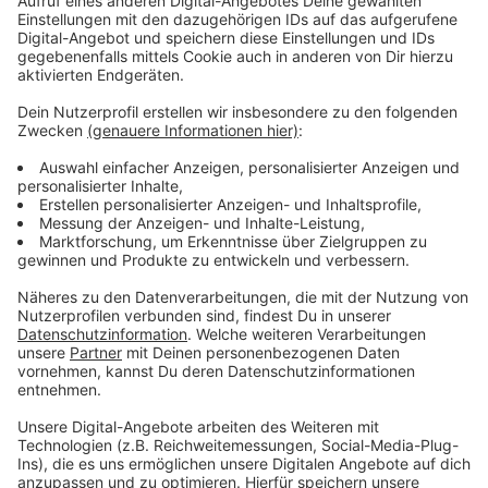
Anzeige
Anzeige
Vorstellen brauchen wir ihn euch nicht. Seit 2003
treibt Jürgen Bangert nun als "Elvis Eifel" seine Späße
am Telefon mit seinen Hörerinnen und Hörern im Radio.
Aber selbst seine 'Opfer' müssen am Ende mit lachen -
wenn auch nicht immer. Und weil ihr nicht genug von
ihm bekommen könnt, ist Elvis nun unter die Podcaster
gegangen. Somit steht euch Elvis rund um die Uhr zur
Verfügung. Hier bekommt Ihr außerdem den
"Directors-Cut" - die Original-Telefonate in längerer
Version. Elvis wird sich mit Kollegen und ehemaligen
"Opfern" über die Telefonate aus den letzten zwei
Jahrzehnten unterhalten. Wir erfahren auch, wie es ihm
dabei ergangen ist und wobei er selbst mal ins