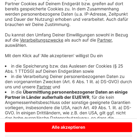
Schleudern gekommen ist. Viel Spaß beim Zuhören und
bitte nicht erschrecken, wenn dabei das Telefon
klingelt. Es muss ja nicht unbedingt Elvis Eifel dran
sein.
Anzeige
Anzeige
Anzeige
Anzeige