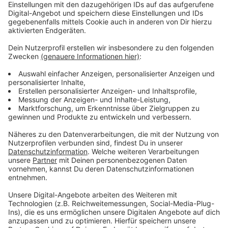
Anzeige
Vorstellen brauchen wir ihn euch nicht. Seit 2003
treibt Jürgen Bangert nun als "Elvis Eifel" seine Späße
am Telefon mit seinen Hörerinnen und Hörern im Radio.
Aber selbst seine 'Opfer' müssen am Ende mit lachen -
wenn auch nicht immer. Und weil ihr nicht genug von
ihm bekommen könnt, ist Elvis nun unter die Podcaster
gegangen. Somit steht euch Elvis rund um die Uhr zur
Verfügung. Hier bekommt Ihr außerdem den
"Directors-Cut" - die Original-Telefonate in längerer
Version. Elvis wird sich mit Kollegen und ehemaligen
"Opfern" über die Telefonate aus den letzten zwei
Jahrzehnten unterhalten. Wir erfahren auch, wie es ihm
dabei ergangen ist und wobei er selbst mal ins
Schleudern gekommen ist. Viel Spaß beim Zuhören und
bitte nicht erschrecken, wenn dabei das Telefon