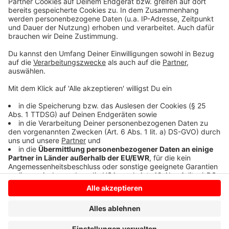
klingelt. Es muss ja nicht unbedingt Elvis Eifel dran
sein.
Anzeige
Anzeige
Anzeige
Anzeige
Anzeige