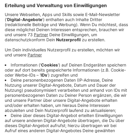
Anzeige
Comedy
play_circle
Elvis Eifel - Der Podcast: "Goldhochzeit
Anzeige