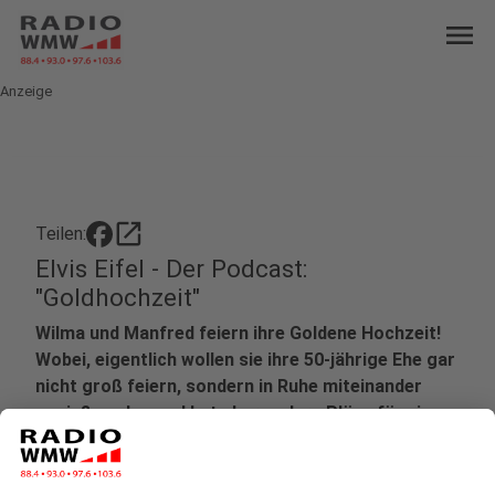
menu
Anzeige
open_in_new
Teilen:
Elvis Eifel - Der Podcast:
"Goldhochzeit"
Wilma und Manfred feiern ihre Goldene Hochzeit!
Wobei, eigentlich wollen sie ihre 50-jährige Ehe gar
nicht groß feiern, sondern in Ruhe miteinander
genießen. Jemand hat aber andere Pläne für sie.
Veröffentlicht:
Donnerstag, 10.11.2022 05:35