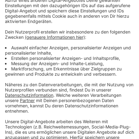
Anzeige
Anzeige
Vorstellen brauchen wir ihn euch nicht. Seit 2003
treibt Jürgen Bangert nun als "Elvis Eifel" seine Späße
am Telefon mit seinen Hörerinnen und Hörern im Radio.
Aber selbst seine 'Opfer' müssen am Ende mit lachen -
wenn auch nicht immer. Und weil ihr nicht genug von
ihm bekommen könnt, ist Elvis nun unter die Podcaster
gegangen. Somit steht euch Elvis rund um die Uhr zur
Verfügung. Hier bekommt Ihr außerdem den
"Directors-Cut" - die Original-Telefonate in längerer
Version. Elvis wird sich mit Kollegen und ehemaligen
"Opfern" über die Telefonate aus den letzten zwei
Jahrzehnten unterhalten. Wir erfahren auch, wie es ihm
dabei ergangen ist und wobei er selbst mal ins