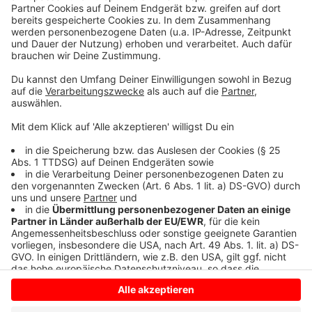
Schleudern gekommen ist. Viel Spaß beim Zuhören und
bitte nicht erschrecken, wenn dabei das Telefon
klingelt. Es muss ja nicht unbedingt Elvis Eifel dran
sein.
Anzeige
Anzeige
Anzeige
Anzeige