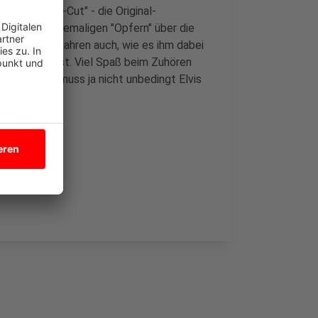
 "Directors-Cut" - die Original-
ollegen und ehemaligen "Opfern" über die
lten. Wir erfahren auch, wie es ihm dabei
n gekommen ist. Viel Spaß beim Zuhören
lingelt. Es muss ja nicht unbedingt Elvis