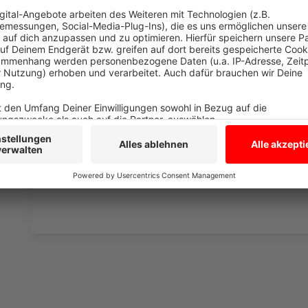
die Uhr zur Verfügung. Hier bekommt Ihr außerdem den
Telefonate in längerer Version. Elvis wird sich mit K
Telefonate aus den letzten zwei Jahrzehnten unterha
ergangen ist und wobei er selbst mal ins Schleuder
und bitte nicht erschrecken, wenn dabei das Telefon k
Eifel dran sein.
Anzeige
Anzeige