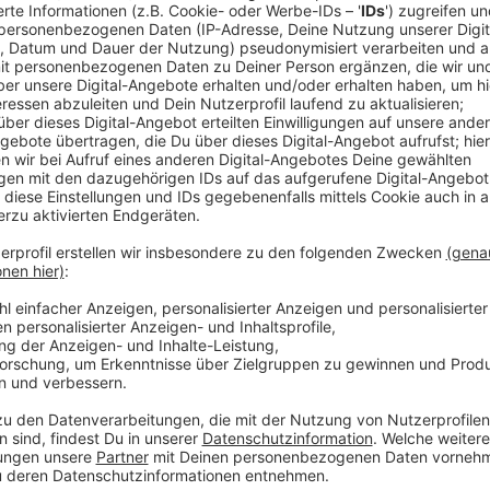
Anzeige
Comedy
Elvis Eifel - Der Podcast: "Bo
Anzeige
Anzeige
Vorstellen brauchen wir ihn euch nicht. Seit 2003 trei
seine Späße am Telefon mit seinen Hörerinnen und Hö
müssen am Ende mit lachen - wenn auch nicht immer. 
bekommen könnt, ist Elvis nun unter die Podcaster 