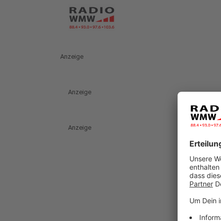
Anzeige
Anzeige
Anzeige