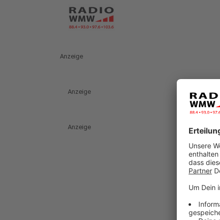
Anzeige
Anzeige
Anzeige