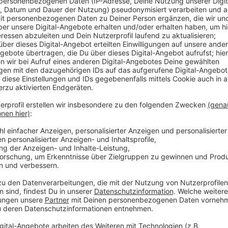
Comedy
Elvis Eifel - Der Podcast: "Alib
Anzeige
Anzeige
Vorstellen brauchen wir ihn euch nicht. Seit 2003 trei
seine Späße am Telefon mit seinen Hörerinnen und Hö
müssen am Ende mit lachen - wenn auch nicht immer. 
weitermachen möchte, benötigt er eure Unterstützun
dem mal ein Streich gespielt werden sollte? Dann nut
direkt in Kontakt! Er freut sich auf jede neue Nachric