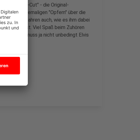
 "Directors-Cut" - die Original-
ollegen und ehemaligen "Opfern" über die
lten. Wir erfahren auch, wie es ihm dabei
n gekommen ist. Viel Spaß beim Zuhören
lingelt. Es muss ja nicht unbedingt Elvis