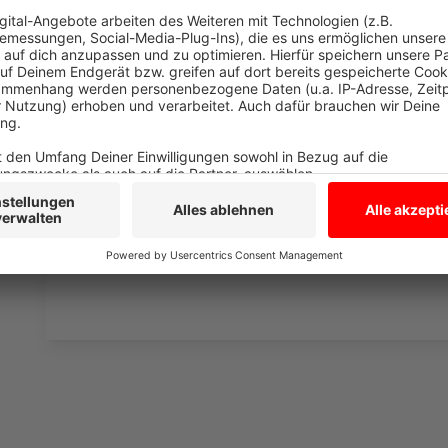
die Uhr zur Verfügung. Hier bekommt Ihr außerdem den
Telefonate in längerer Version. Elvis wird sich mit K
Telefonate aus den letzten zwei Jahrzehnten unterha
ergangen ist und wobei er selbst mal ins Schleuder
und bitte nicht erschrecken, wenn dabei das Telefon k
Eifel dran sein.
Anzeige
Anzeige