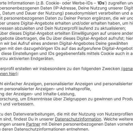
Anzeige
Comedy
Elvis Eifel - Der Podcast: "SOK
Anzeige
Anzeige
Vorstellen brauchen wir ihn euch nicht. Seit 2003 trei
seine Späße am Telefon mit seinen Hörerinnen und Hö
müssen am Ende mit lachen - wenn auch nicht immer. 
bekommen könnt, ist Elvis nun unter die Podcaster 