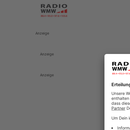
Anzeige
Anzeige
Anzeige