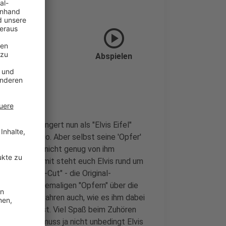
play_circle
efon: "Tag 5"
Abspielen
bt Jürgen Bangert nun als "Elvis Eifel"
rern im Radio. Aber selbst seine 'Opfer'
Und weil ihr nicht genug von ihm
gegangen. Somit steht euch Elvis rund um
 "Directors-Cut" - die Original-
ollegen und ehemaligen "Opfern" über die
lten. Wir erfahren auch, wie es ihm dabei
n gekommen ist. Viel Spaß beim Zuhören
lingelt. Es muss ja nicht unbedingt Elvis