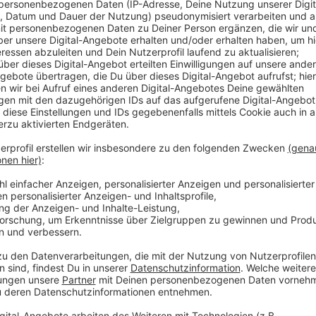
Comedy
Elvis Eifel - Das Dschungeltel
Anzeige
Vorstellen brauchen wir ihn euch nicht. Seit 2003 trei
seine Späße am Telefon mit seinen Hörerinnen und Hö
müssen am Ende mit lachen - wenn auch nicht immer. 
bekommen könnt, ist Elvis nun unter die Podcaster 
die Uhr zur Verfügung. Hier bekommt Ihr außerdem den
Telefonate in längerer Version. Elvis wird sich mit K
Telefonate aus den letzten zwei Jahrzehnten unterha
ergangen ist und wobei er selbst mal ins Schleuder
und bitte nicht erschrecken, wenn dabei das Telefon k