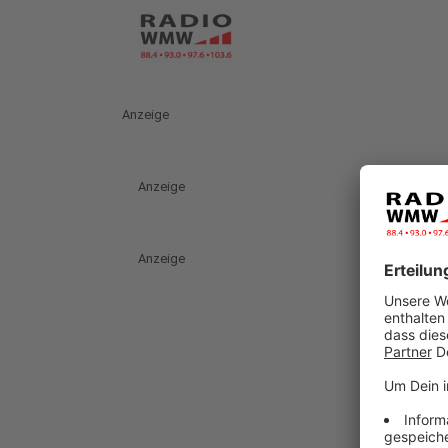
Anzeige
Anzeige
Anzeige