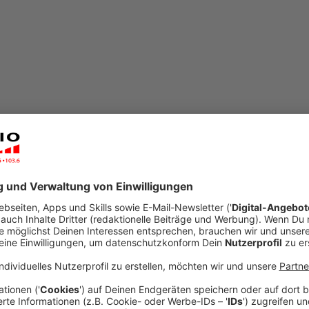
open_in_new
Teilen:
Elvis Eifel - Das Dschungeltelefon: "
Im Dschungelcamp gab es an Tag 5 keine weiteren
haben wir ja unseren Elvis Eifel.
Veröffentlicht:
Mittwoch, 24.01.2024 06:15
Anzeige