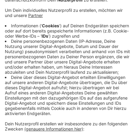
Anzeige
Am Sonntag (1.12) ist der erste Advent und viele von
uns wollen das feiern - mit Glühwein und auf
Schlittschuhen. Die Weihnachtsmärkte und Eisbahnen
bieten dafür eine gute Möglichkeit. Vreden ist schon in
Betrieb, Borken kommt heute dazu - nur in Bocholt
wird das mit der Eisbahn heute noch nichts! In der
letzten Zeit war es einfach zu warm, also konnte das
Eis auf der Bahn noch nicht dick und fest genug
werden. Wer alternativ einen der zahlreichen
Weihnachtsmärkte besuchen möchte, kann z.B. auch
nach Anholt oder Südlohn fahren. Hier beginnen
weitere Weihnachtsmärkte.
Anzeige