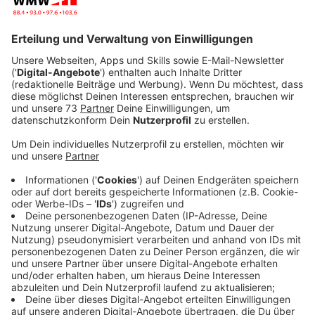
einige Eissorten garnicht mehr hergestellt. Doch woran
liegt das?
Veröffentlicht:
Donnerstag, 30.06.2022 07:23
Anzeige
Rohstoffe zur Eisproduktion sind teurer
geworden
Anzeige
Das Problem liegt bei den Rohstoffen. Diese werden
immer teurer. Wir haben bei Wolli von Wollis Traumeis
für Euch nachgefragt, welche Rohstoffe es besonders
hart getroffen hat und welche Eissorten deshalb kaum
noch zu realisieren sind.