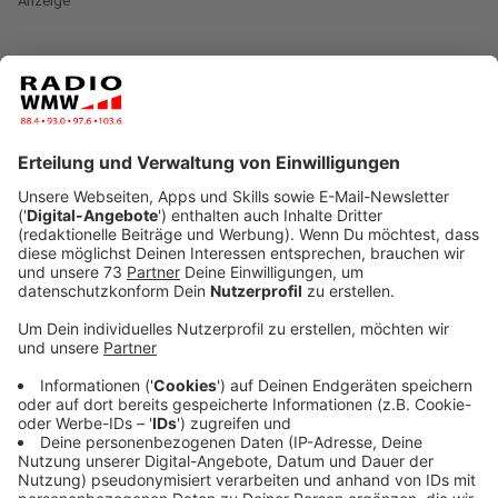
Anzeige
Bleibt zu Hause!
Anzeige
Nicht
schließen müssen
Lebensmittelgeschäfte,
Wochenmärkte, Abhol- und Lieferdienste und
Apotheken
. Die Lage ist ernst und deshalb muss
gehandelt werden, sagt
NRW-Ministerpräsident Armin
Laschet
am Abend:
"Es geht um Leben und Tod, so einfach ist das.
Und auch so schlimm. Wir sehen viele
Menschen, die schon zuhause bleiben aber wir
sehen auch, dass viele noch nicht die Botschaft
verstanden haben. Und deshalb der dringliche