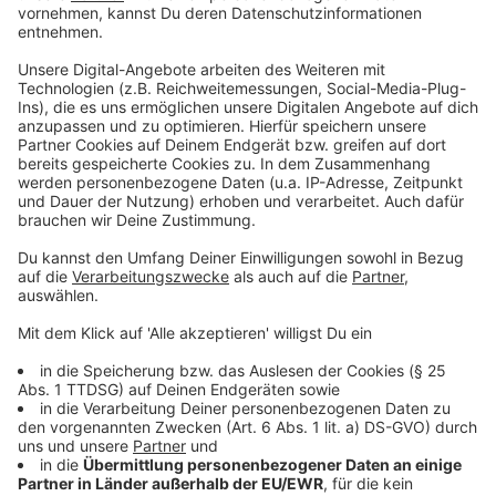
haben ein großes Problem mit dem Coronavirus
und wir wollen beide gegenseitig uns nicht weiter
anstecken."
Anzeige
Hamstern NICHT notwendig
Anzeige
Jetzt, wo wir am Besten alle zu Hause bleiben, wenn
wir nicht gerade arbeiten müssen, fragen sich Viele:
habe ich genügend Vorräte? Soll ich auch hamstern
und tonnenweise Nudeln, Mehl und Toilettenpapier
kaufen? So machen es ja Einige. Das müsst Ihr aber
nicht!!! Denn die
Supermärkte, Discounter und
Wochenmärkte haben weiterhin auf
, auch wenn
einige Fakenews uns da was Anderes weißmachen