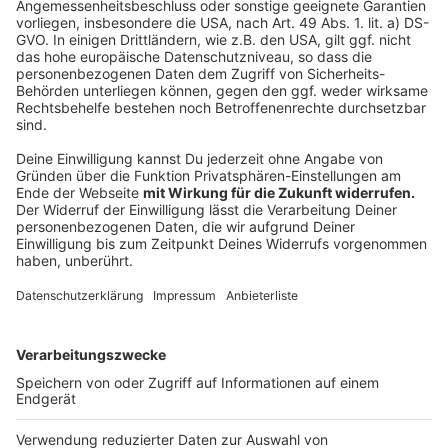
wollen. Und auch unsere
Landwirte
sagen:
"Wir arbeiten das ganze Jahr auf unseren Höfen
und Feldern und in den Ställen, denn unsere
Tiere müssen gefüttert werden und unsere
Ernten können wir nicht verschieben“.
Es gibt also genug Obst, Gemüse, Fleisch, Milch und
Getreide. Da liegt der deutsche
Selbstversorgungsgrad deutlich über 100 Prozent, so
dass sich keiner Sorgen machen muss, dass es nichts
mehr gibt.
Anzeige