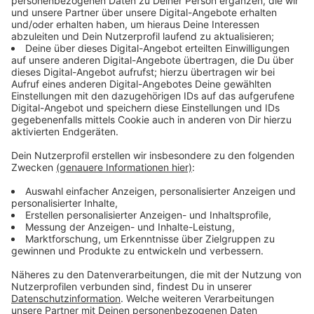
Appell 'Bleiben Sie zu Hause und helfen Sie mit,
das Virus einzudämmen!'"
In den letzten Tagen sind einige Westmünsterländer
rüber zu unseren Nachbarn in die Niederlande gefahren.
Obwohl wir sowas aktuell lieber nicht tun sollten. Denn
auch unsere Nachbarn hinter der Grenze sind stark vom
Coronavirus betroffen und auch dort besteht die
große Gefahr, dass wir uns anstecken. Deshalb sollen
wir lieber zuhause bleiben, sagt
Landrat Kai Zwicker
:
"Meine herzliche Bitte, und das fällt mir ganz
schwer, weil wir eine so enge Nachbarschaft, so
eine enge Freundschaft haben hier im
Grenzgebiet zwischen Deutschen und
Niederländern, meine ganz herzliche Bitte:
'Sehen Sie von Fahrten in die Niederlande ab,
bitte bleiben Sie zu Hause!' Auch die Niederlande