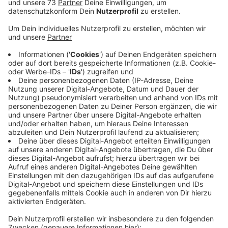
Veröffentlicht:
Mittwoch, 29.05.2024 07:15
Anzeige
VR-Bank-Vertreter haben entschieden
Anzeige
Der Weg für die neue "Volksbank Westmünsterland"
ist frei. Am Abend haben sich die Vertreter der VR-
Bank Westmünsterland in Dülmen einstimmig für eine
Fusion mit der Volksbank Südmünsterland
entschieden. Vorgestern wurde schon auf deren
Vertreterversammlung der Verschmelzung beider
Banken zugestimmt. Dadurch entsteht eine der 50
größten Genossenschaftsbanken in Deutschland –
gemessen an der Bilanzsumme.