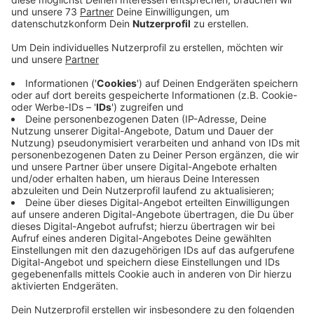
Veröffentlicht:
Donnerstag, 28.08.2025 07:02
Anzeige
Für mehr als 4.100 Kinder hier im Westmünsterland ist
heute ein ganz besonderer Tag. Die i-Dötzchen haben
heute ihren ersten Schultag. Das ist natürlich
besonders aufregend. Wir von RADIO WMW wollen
dazu beitragen, dass die i-Dötzchen auch in den
kommenden Wochen und Monaten sicher zur Schule
und auch wieder nach Hause kommen - mit der
Verkehrssicherheitskampagne "Kreis Borken sieht
gelb!". Und das schon zum 20. Mal - gemeinsam mit
der Kreispolizei und dem Kreis Borken. Die "i-Dötzchen"
bekommen gelbe Käppis, um besser gesehen zu
werden; die Eltern erhalten einen Flyer mit
entsprechenden Tipps. Passend zum Schulbeginn