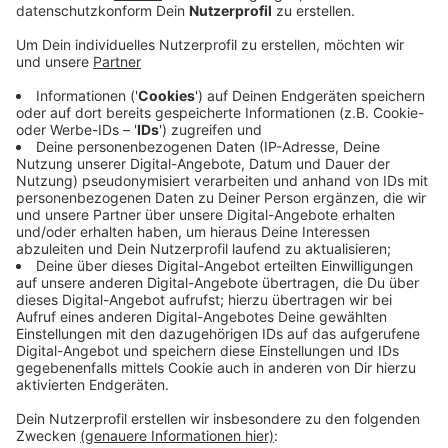
darf, weil man dort zu schnell erwischt wurde, wussten
das die deutschen Behörden nicht und man konnte hier
weiter unbehelligt fahren. In Zukunft sollen jetzt die
Behörden Informationen zu schweren Verstößen
untereinander austauschen.
Die "klareren und zeitgerechteren" Kriterien für den
Führerscheinentzug bei schweren Verstößen
schützten nicht nur "verantwortungsbewusste Fahrer,
sondern auch die gesamte Bevölkerung", sagte der
Europaabgeordnete Matteo Ricci.
Außerdem einigte sich das Parlament auch auf weitere
neue Regeln im Verkehrssektor.
Anzeige
Digitaler Führerschein für alle EU-Bürger
Anzeige