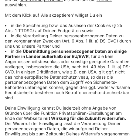
mit dem Thema befassen.
Anzeige
Neue Regeln für Feuerwehren und
Wohnmobilfahrer
Anzeige
Ein weiteres Element der EU-weiten Reform ist die
Ausweitung des begleiteten Fahrens auf die gesamte
Europäische Union. Junge Fahrer sollen so bereits
früher unter Aufsicht Fahrpraxis sammeln können - in
Deutschland ist das schon möglich. Auch für
Berufskraftfahrer wird dieses Modell freiwillig
angeboten, um die Sicherheit auf den Straßen zu
erhöhen und dem Fachkräftemangel im
Verkehrssektor entgegenzuwirken.