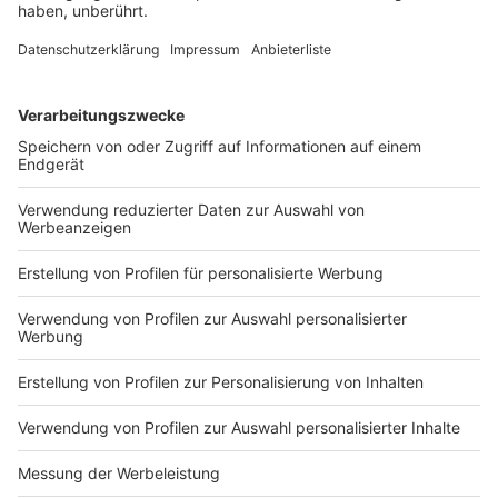
Zusätzlich sollen Freiwillige in Feuerwehren und andere
Zivilschutzeinrichtungen von der Reform profitieren.
Künftig dürfen sie Einsatzfahrzeuge mit der Klasse B
fahren, sofern sie eine zusätzliche Schulung absolviert
haben.
Anzeige
EU-Ziel: Weniger Verkehrstote bis 2030
Anzeige
Zudem gibt es Erleichterungen für Wohnmobilfahrer.
Künftig dürfen Inhaber eines Führerscheins der Klasse
B Fahrzeuge bis zu 4,25 Tonnen nach einem speziellen
Training oder einer Prüfung steuern. Bei Wohnmobilen
mit alternativen Antrieben entfällt diese