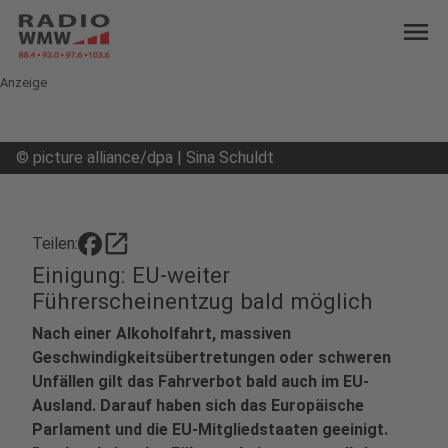
menu
Anzeige
©
picture alliance/dpa | Sina Schuldt
open_in_new
Teilen:
Einigung: EU-weiter
Führerscheinentzug bald möglich
Nach einer Alkoholfahrt, massiven
Geschwindigkeitsübertretungen oder schweren
Unfällen gilt das Fahrverbot bald auch im EU-
Ausland. Darauf haben sich das Europäische
Parlament und die EU-Mitgliedstaaten geeinigt.