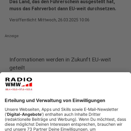
Das Land, das den Führerschein ausgestellt hat,
muss das Fahrverbot dann EU-weit durchsetzen.
Veröffentlicht:
Mittwoch, 26.03.2025 10:06
Anzeige
Informationen werden in Zukunft EU-weit
geteilt
Anzeige
Bisher ist es so, dass nur das EU-Land einen
Führerschein vollständig entziehen kann, das ihn auch
ausgestellt hat. Falls man also in einem anderen Land
ein Fahrverbot bekommen hat, galt es auch nur dort.
Beispielsweise, wenn man in Spanien nicht mehr fahren