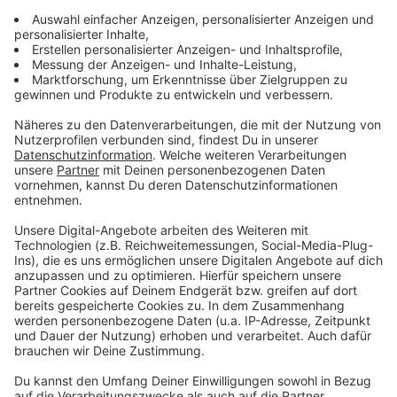
Das geplante Regelwerk sieht vor, dass bis
spätestens 2030 ein einheitlicher digitaler
Führerschein für alle EU-Bürger eingeführt werden soll.
Dieser soll in allen Mitgliedstaaten anerkannt werden.
Gleichzeitig behalten Bürger das Recht, eine physische
Führerscheinkarte zu beantragen. Beide Versionen
bleiben gleichwertig und gelten für Autos und
Motorräder nun für 15 Jahre ab dem
Ausstellungsdatum - länger als bisher.
Auch in Deutschland gibt es bereits konkrete Pläne
für die Einführung eines digitalen Führerscheins. Das
Bundeskabinett hatte vor dem Ende der
Legislaturperiode einen Gesetzentwurf beschlossen,
der die Digitalisierung von Fahrzeugpapieren
vorantreiben soll. Testphasen sollen zeitnah starten,
doch eine neue Bundesregierung müsste sich erneut