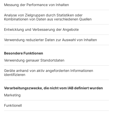
Zusatzprüfung, wenn der Fahrer seit mindestens zwei
Jahren unfallfrei im Besitz eines Führerscheins der
Klasse B ist.
Die neuen Vorschriften müssen nun noch vom Rat der
Mitgliedstaaten und vom Plenum des
Europaparlaments formal angenommen werden. Die
Reform ist Teil des europäischen
Verkehrssicherheitspakets, mit dem die EU ihr Ziel der
«Vision Zero» verfolgt _ keine Verkehrstoten und
Schwerverletzten mehr bis 2050. Die Richtlinie soll
dazu beitragen, die Zahl der Verkehrstoten bis 2030 zu
halbieren.
Autor: David Müller mit dpa
Anzeige