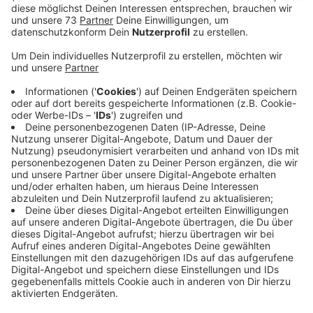
Anzeige
Mehr Effizienz und bessere Erreichbarkeit
Anzeige
Änderung der Servicezeiten Bocholt. Das heißt, ab
dem 1. Juni gelten für alle Fachbereiche der Bocholter
Verwaltung die gleichen Öffnungszeiten: Nämlich
Montag bis Donnerstag von 8 bis 17 Uhr und Freitags
von 8 bis 12 Uhr 30. Ausnahmen gibt es für das
Bürgerbüro und den Wertstoffhof, sowie für
Stadtbibliothek und Friedhofsverwaltung. Die haben
weiterhin gesonderte Öffnungszeiten. So haben
Bürgerbüro und Wertstoffhof z.B. auch Samstags auf.
Fürs Bürgerbüro gilt aber weiter, vorher einen Termin