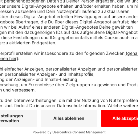
Vergünstigungen als Dankeschön für ehre
Anzeige
Einführung der Ehrenamtskarte sowie der Jubiläums
Anerkennung ihrer Arbeit können die Karten ab sofor
muss mindestens 16 Jahre alt sein und seit mindeste
zwar mindestens fünf Stunden in der Woche oder 25
pauschale Aufwandsentschädigung. Inhaber der Eh
Stadt Vreden z.B. Rabatt im Frei- und Hallenbad, in d
unbefristete Jubiläums-Ehrenamtskarte gibt es für 
Engagement. Weitere Infos gibt es
hier
und alle Ver
Anzeige