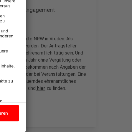
namtliches Engagement
-Ehrenamtskarte NRW in Vreden. Als
t beantragt werden. Der Antragsteller
ns 2 Jahren ehrenamtlich tätig sein. Und
0 Stunden im Jahr ohne Vergütung oder
renamtskarte bekommen nach Angaben der
er Bücherei oder bei Veranstaltungen. Eine
25 Jahre andauerndes ehrenamtliches
günstigungen sind
hier
zu finden.