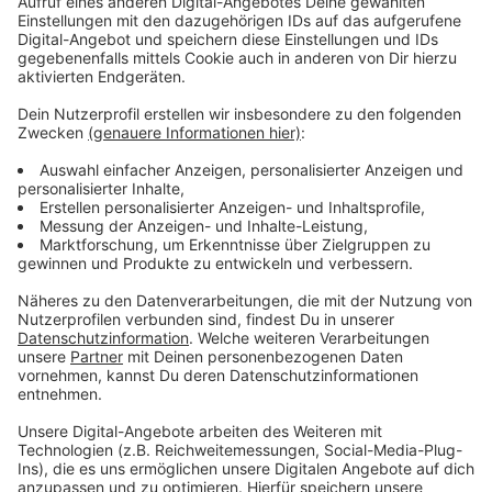
programmieren kann, sodass das Licht immer zu
unterschiedlichen Zeiten eingeschaltet wird.
Anzeige
Effektiver Einbruchsschutz
Anzeige
Wenn man den Eindruck erweckt, zu Hause zu sein,
schreckt es einige Einbrecher ab. Aber auch so kann
man seine Wohnung sicherer machen. Fenster und
Türen sollten zusätzlich gesichert werden. Fenster mit
abschließbaren Griffen und sogenannten
Pilzkopfbeschlägen nachrüsten. Für Wohnungs- und
Kellertüren gibt es Querriegel. "Ein potenzieller Täter
erkennt von außen, ob ein Querriegel da ist. Wenn er
den jetzt angreift, kann er sich durchaus die Zähne