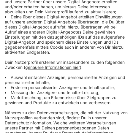
Projekt
Anzeige
Was genau das Projekt ist und warum Bambusgebäude
einem Taifun eher standhalten als ein Betongebäude
erzählt Hendrik unserer Nachmittagsmoderatorin Sina
Kuipers. Und er spricht auch über die Philippinen, denn
er selbst hat drei Jahre dort gelebt. Wichtig ist dem
Team, dass das Projekt nachhaltig ist, sagt Hendrik:
"Wir brauchten ein Projekt, dass sich selbst auch
irgendwie trägt."
Anzeige