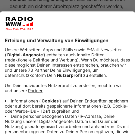
dadurch ein sicherer Arbeitsplatz geschaffen werden,
sodass sie ihre Familien gut ernähren können. Ins
Leben gerufen wurde das Entwicklungs- und
Naturschutzprojekt BYANYAS 2017 von Joel Lobsiger.
Joel und Hendrik haben sich 2013 auf den Philippinen
kennengelernt, weil Hendrik dort zu der Zeit lebte.
Jetzt im März fliegt Hendrik wieder auf die Philippinen,
um die erste Phase der Baurealisierung einzuläuten.
Eröffnet werden soll das Zentrum im Sommer 2021.
Eine Besonderheit des Projekts ist, dass Studierende
an mehreren Entwürfen gearbeitet.
Alle weiteren Infos zu dem Projekt und spenden
könnt Ihr hier.
Anzeige
Hendrik Alsmann über das Philippinen-