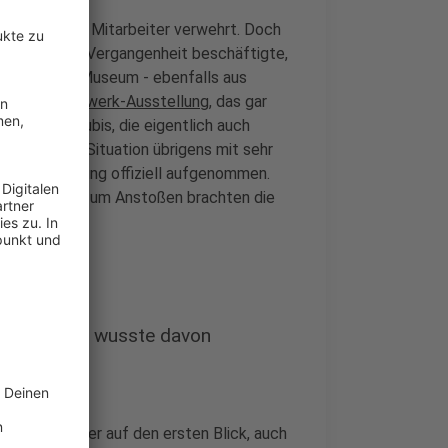
en, wurde dem Mitarbeiter verwehrt. Doch
in der jüngeren Vergangenheit beschäftigte,
s Deutsche Museum - ebenfalls aus
in einer
Bergwerk-Ausstellung
, das gar
ei junge Azubis, die eigentlich auch
e gesamte Situation übrigens mit sehr
der Ausstellung offiziell aufgenommen.
sst werden. Zum Anstoßen brachten die
- und keiner wusste davon
a nicht immer auf den ersten Blick, auch