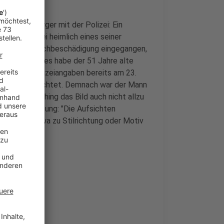
hat jetzt Ärger mit der Polizei: Ein
t laut Polizei heimlich eines seiner
ige wegen Sachbeschädigung eingegangen,
n seines Bildes habe der 51 Jahre alte
sich nach Polizeiangaben bereits am 23.
Zeitung" berichtet. Demnach war der Mann
Vermutlich hing das Bild auch nicht allzu
agte der Zeitung: "Die Aufsichten
ld - also etwa zu Stilrichtung oder Motiv