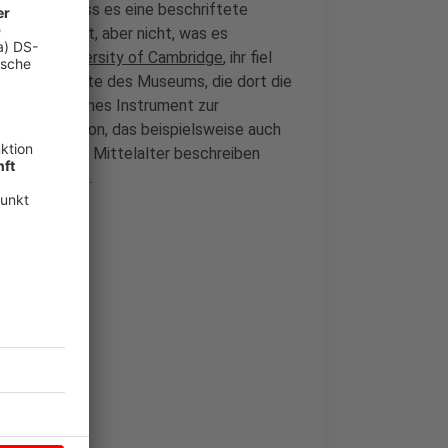
te zwar, dass es eine beschriftete
 Sammlung hat, aber nicht, was es
von der University of Cambridge
, ihr fiel
uf die Webseite des Museums, die dort die
n astronomisches Instrument zur
ur Navigation, das beispielsweise auch
s dem frühen Mittelalter beschreiben
selbst davon.