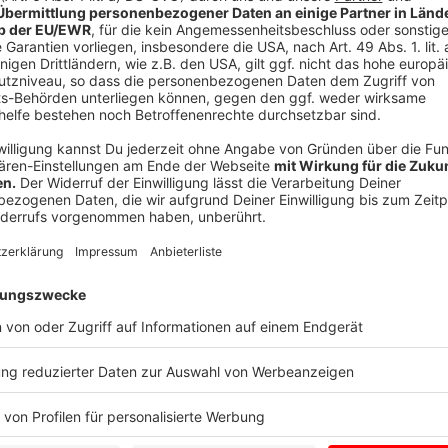
ein Museum nicht. Das
Museo Miniscalchi-Erizzo
wuss
Messingscheibe mit einem Loch in der Mitte in ihrer
eigentlich ist. Darauf stieß nämlich
Federica Gigante 
ein sogenanntes Astrolabium auf - bei einem Blick a
Messingscheibe präsentierte. Ein Astrolabium ist ei
Bestimmung von Positionen von Himmelskörpern und z
von Seefahrern genutzt wurde. Dieses Fundstück au
Experten als einzigartig. Nun weiß auch das Museum 
Anzeige
Anzeige
Neues Bild in Bonner Kunsthalle
Anzeige