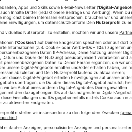
Er träumte vermutlich vom künstlerischen Ruhm - und 
Mitarbeiter der Münchner Pinakothek der Moderne
ha
eigenen Gemälde dort aufgehängt. Es sei eine Anze
sagte ein Sprecher der Polizei. Grund: Beim Aufhänge
Mann Löcher in die Wand gebohrt. Der Vorfall hatte 
Februar ereignet. Zunächst hatte die "Süddeutsche 
ein Mitarbeiter im technischen Bereich des Museums. 
lang in der Pinakothek. Eine Sprecherin des Hauses s
bemerken so etwas sofort." Nähere Details zu dem Bi
- waren nicht bekannt.
Anzeige
Bierfass steht jahrelang unbemerkt herum
Anzeige