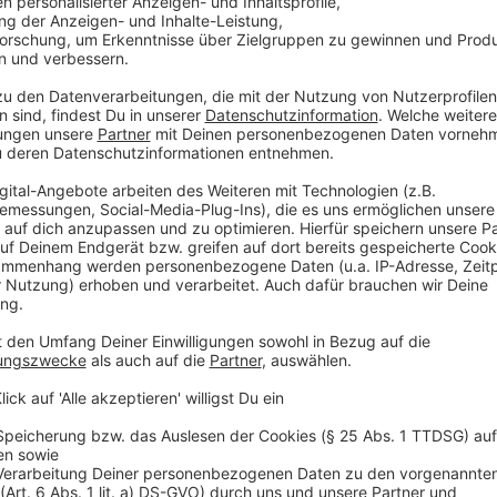
Diese künstlerische Freiheit, sich selbst auszustell
sein kurioser Fall ist nicht der einzige, der Museen 
weil sie ungewollten Zuwachs bekommen haben. Da
München - beherbergte über zwei Jahre ein Bierfass 
nicht dazu gehörte. Hineingeschmuggelt hatten es zw
nichts Böses wollten. Das Deutsche Museum nahm di
viel Humor. Denn kurzerhand wurde das Fass als Teil 
Das Fass durfte fortan nur mit Handschuhen angefa
"Übeltäter" ein frisches Fass Bier mit.
Anzeige
Museum hat seltenes Relikt in Ausstellung 
Anzeige
Den Wert hinter gewissen Kunstwerken, erkennt man j