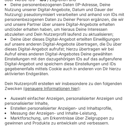
Landesstraßen neben dem herkömmlichen
Absuchen/Absaugen wieder das Aufsprühen eines
Biozids (Wirkstoff: Bazillus Thuringiensis) auf
befallene Bäume vor. Bei dem Biozid handelt es sich
um eine Bakterium, dieses wird über die benetzten
Blätter durch die jungen Raupen aufgenommen und
verhindert die weitere Ausbreitung. Für Menschen,
andere Tiere und Pflanzen ist dieses Mittel nicht
schädlich. Das Aufsprühen des Biozids erfolgt zweimal
mit einer Turbinenspritze in einem Intervall von 14
Tagen. In den zu bearbeitenden Bereichen kann es zu
kleinen verkehrlichen Einschränkungen kommen. Die
Straßenmeistereien im Münsterland sind mit dem
entsprechenden Gerät ausgerüstet und werden in den
kommenden Tagen in ihren jeweiligen Gebieten
unterwegs sein.
Hintergrund
Ab Mitte April beginnt die Raupenzeit des