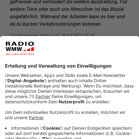
gefressen und verhindert die weitere Ausbreitung. Für
andere Tiere oder auch uns Menschen ist das Biozid
ungefährlich. Während der Arbeiten kann es hier und
da zu kurzen Verkehrsstörungen kommen.
Veröffentlicht:
Mittwoch, 20.04.2022 05:30
Anzeige
Ab Mitte April beginnt die Raupenzeit des
Eichenprozessionsspinners
Anzeige
Die Straßen.NRW-Regionalniederlassung Münsterland
sieht auch in diesem Jahr für die Bekämpfung des
Eichenprozessionsspinners an Bundes- und