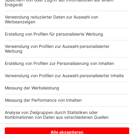
unsere Städte und Gemeinden eine teure
Angelegenheit. Borken hat im letzten Jahr 116.000
ausgegeben, in Stadtlohn sind 80.000 dafür eingeplant.
Auf Privatgelände muss übrigens jeder selbst für die
Bekämpfung aufkommen. Wer ein Nest absaugen will,
muss je nach Baum mit Kosten von mehreren hundert
Euro rechnen.
Anzeige
Anzeige
Anzeige