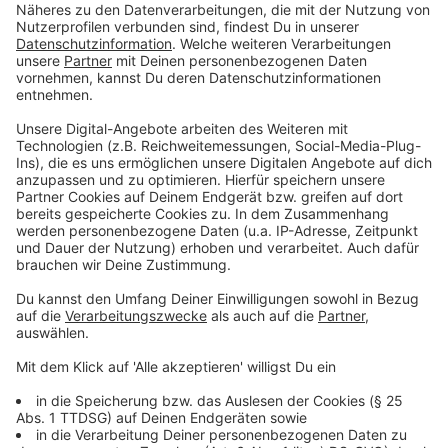
Eichenprozessionsspinners, einer von Juli bis
September aktiven Mottenart. Die Raupen sind für
den Menschen auf Grund ihrer giftigen Behaarung
gefährlich. Bei Kontakt mit der Haut können starke
Juckreize oder allergische Schockreaktionen
auftreten. Werden Raupenhaare eingeatmet, kann es
zu Entzündungen der Atemwege kommen. Bei dem
angewendeten Bekämpfungsverfahren werden die
befallenen Bäume großflächig besprüht.
Anzeige
Was tun die Städte?
Anzeige
Unsere Städte und Gemeinden rüsten erneut zum
Gegenangriff. Mit verschiedenen Mitteln: