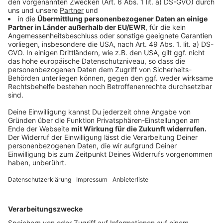
Fadenwürmer, Biozide, Meisen. Unsere Städte und
Gemeinden lassen sich einiges einfallen, um die Raupe
schon vor dem Nestbau in den Griff zu kriegen. Denn
das Absaugen der Nester ist teuer. In der Regel
werden die Tiere präventiv vom Boden aus bekämpft.
Hubschraubereinsätze wie es sie in Bocholt schon gab,
sind in diesem Jahr nicht geplant. Stattdessen setzt
man jetzt auf biologische Waffen. Bocholt nimmt ein
Bakterium, das auf einem Protein basiert. Der Kreis
Borken und Ahaus setzen auf Fadenwürmer. Die
werden nachts auf die aktiven Raupen gesprüht. Zum
Beispiel an den Kreisstraßen oder den Schulen des
Kreises, aber auch an Spielplätzen oder belebten
Punkten in Ahaus. Damit soll die Ausbreitung schon im
Voraus möglichst eingedämmt werden. Auch Borken
hat mit dieser Methode gute Erfahrungen gemacht
und will in diesem Jahr damit weiter machen. Die
Bekämpfung des Eichenprozessionsspinners ist für