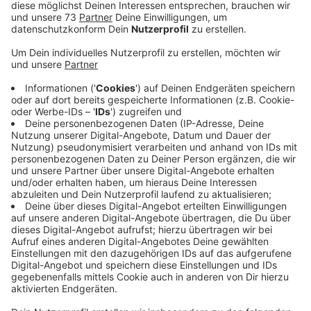
Anzeige
Nasses Frühjahr sorgt für wenig Nester
Anzeige
Bocholt berichtet, dass in diesem Jahr nicht ein
einziges Nest entdeckt wurde.
Und in Ahaus, Borken, Isselburg, Gescher, Rhede und
Gronau ist die Zahl der Nester weiter Rückläufig. Grund
dafür sei unter anderem das nasse Frühjahr, das die
Raupenentwicklung ausgebremst hat. Dazu kommen
seit Jahren laufende Vorsorgemaßnahmen wie
Nistkästen für Singvögel, Blühflächen und gezielte
biologische Spritzmittel. Wer dennoch ein Nest findet,