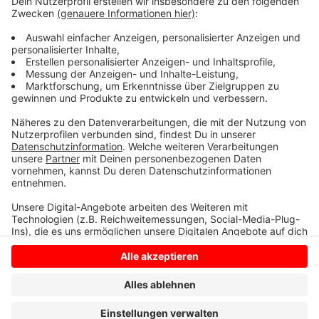
sollte es auf keinen Fall selbst anfassen. Denn die
feinen Härchen der Raupen können auch noch Wochen
später Hautreizungen und Atemprobleme
verursachen. Deshalb gilt: Nest sofort der Kommune
melden. Die kümmert sich dann um die Entfernung.
Anzeige
Anzeige
Anzeige
Anzeige