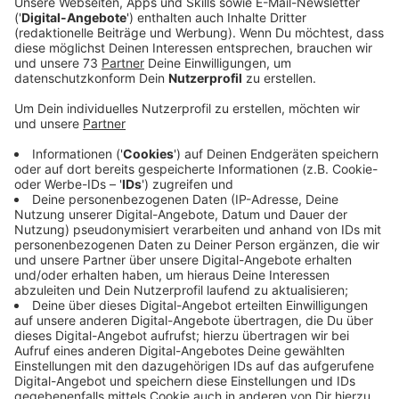
Anzeige
Lana Brinkgerd aus Legden hatte Lust, Lösungen zu
finden und im Team zu arbeiten. Deshalb entschied sie
sich für eine Ausbildung zur Mediengestalterin bei
Schnell Media in Vreden. Sie ist nach ihrem Abschluss
im Unternehmen geblieben.
Anzeige
©
Betz/IHK
Britta Lauts ist für ein duales Studium vom Friesland
nach Bocholt gekommen.
Anzeige