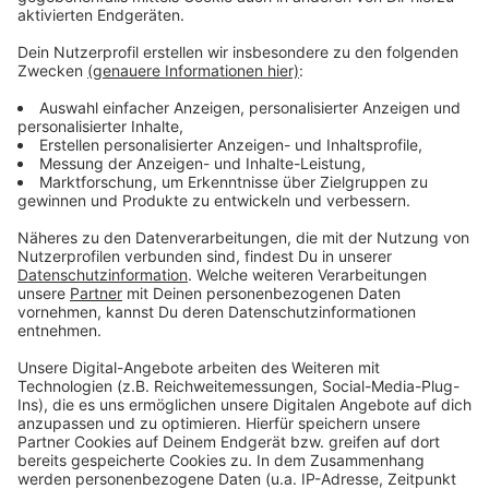
Auf der Suche nach einem Dualen Studium ist Britta
Lauts aus Wangerland in Niedersachsen im Kreis
Borken gelandet. Bei Autoneum Germany in Bocholt
werden Akustik- und Wärmekomponenten für
Fahrzeuge produziert. Ihre Ausbildung hat Lauts mit
einer glatten "Eins" abgeschlossen. Das Duale Studium
dauert für die Friesin noch zwei Jahre. Beide junge
Frauen werden zusammen mit anderen 209 Topp-
Azubis am kommenden in Berlin durch die Deutsche
Industrie- und Handelskammer geehrt.
Die
Veranstaltung wird live gestreamt.
Anzeige