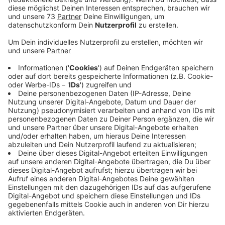
Anzeige
Selbstlose Hochwasserhilfe
Anzeige
Anton Kormann, sein Bruder Alois und dessen Frau Ulla
haben sich nach dem verheerenden Hochwasser im
Ahrtal ohne Zögern für den Wiederaufbau engagiert,
hieß es in der Laudatio des Bürgermeisters. Sie hätten
als Handwerker dort angepackt, wo ihre Hilfe am
dringendsten gebraucht wurde und so den Menschen
im Ahrtal Hoffnung gegeben. Zweiter Preisträger sind
die Ehrenamtlichen des Adventsbasars "Herzblut". Seit
dem Start des Basars vor neun Jahren sind insgesamt
54.000 Euro an Spenden für wohltätige Zwecke