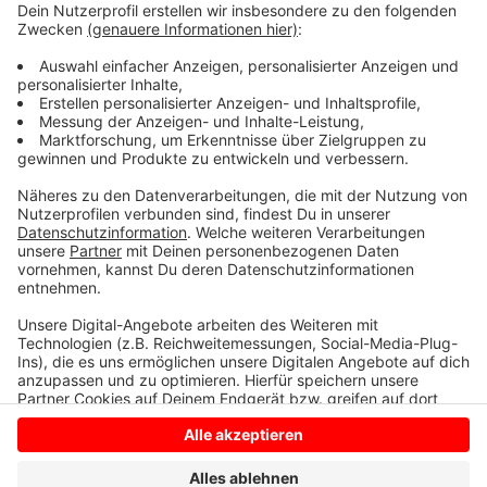
zusammen gekommen. Im vergangenen Jahr floss der
Erlös zum Beispiel an den Wünschewagen des
Arbeiter-Samariter-Bundes. Ihr selbstloses Handeln
und ihr Einsatz wurde am Abend (Montag, 4.
November) in einer Feierstunde im Naturparkhaus in
Raesfeld gewürdigt.
Anzeige
Anzeige
Anzeige