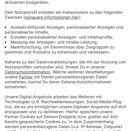
Mögliche rechtliche Schritte
Anzeige
Was passiert, wenn der Kreisumweltausschuss am 10.
März 2025 und der Kreisausschuss am 13. März 2025
sich gegen die Obstwiese entscheiden? Dann könnte
es sehr gut sein, dass der Bocholter NABU gegen die
Entscheidung vorgeht und zwar rechtlich mit einer
Klage. Die Soziale Liste Bocholt sagt, dadurch könnte
sich der Bau vom Edeka-Markt in Lowick um Jahre in
die Länge ziehen. Ob es soweit kommt, bleibt aber
abzuwarten.
Anzeige