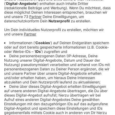
Anzeige
Naturschützer gegen Parkplatzbau
Anzeige
Im Kern geht es darum, dass eine angrenzende
Obstwiese zum Teil für einen Parkplatz weichen soll.
Das stört die Naturschützer vor Ort. Sie wollen, dass
die Parkfläche insgesamt etwas kleiner ausfällt und
die Obstwiese so verschont bleibt. Das teilte die
Bocholter Soziale Liste als Unterstützer der
Forderung mit.
Anzeige