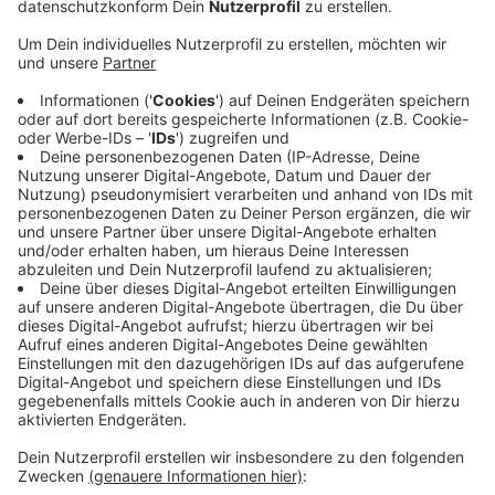
30 Plätze stehen zur Verfügung
Anzeige
Ihr könnt euch einfach bis Ende des Monats bewerben.
30 Plätze gibt es für Januar zu ergattern.
„Technologien von morgen, IT-Lösungen für
Automatisierung und Robotik, Maschinen und Anlagen,
die besonders ressourcenschonend und
klimafreundlich sind – all das wird auch im Kreis Borken
entwickelt und produziert," sagt der
Unternehmerverband. Er hat das Praktikum vor 10
Jahren ins Leben gerufen hat. Alle Infos findet Ihr
hier
.
Anzeige