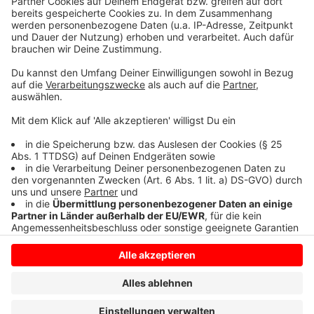
Nutzung des Service zu, um dieses
Video anzusehen.
Mehr Informationen
Dua Lipa - Hallucinate (Official Music Video)
Akzeptieren
Anzeige
powered by
Usercentrics Consent
Management Platform
Anzeige
Anzeige
Anzeige