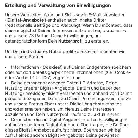
bei uns im besten Mix.
Veröffentlicht:
Donnerstag, 27.08.2020 05:00
Anzeige
Dua Lipa veröffentlicht mit Hallucinate die vierte
Singleauskopplung aus ihrem Erfolgsalbum "Future
Nostalgia". Hallucinate versetzt mit ihrer treibenden
Basslinie und schimmernden Synthesizern den Hörer in
die 90er Jahre zurück. Der von "SG Lewis & Stuart
Price" produzierte Track ist der wohl clubtauglichste
Titel auf dem Nummer-1-Album, das sehr gute Kritiken
erhalten hat.
Anzeige