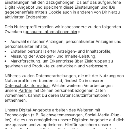
Auf dem Album ebenfalls enthalten sind ja auch die
weltweite Nummer-1-Hitsingle "Don't Start Now", ihre
Hit-Single "Physical" und der jüngste Hit "Break My
Heart" zu finden. Hier gibt es aber nun "Hallucinate" für
euch im besten Mix.
Anzeige
Wir benötigen Ihre
Zustimmung, um den YouTube
Video-Service zu laden!
Wir verwenden einen Service eines
Drittanbieters, um Videoinhalte
einzubetten. Dieser Service kann
Daten zu Ihren Aktivitäten
sammeln. Bitte lesen Sie die
Details durch und stimmen Sie der