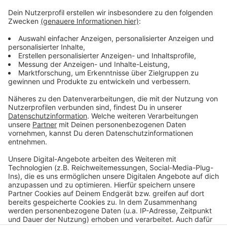
Niederlande. Während der Fahrt warfen sie eine
schwarze Tasche aus dem Auto – darin: 2,3 Kilo Gras,
Marktwert 23.000 Euro. Am Ende konnten beide
geschnappt und das Gras sichergestellt werden. Die
Bundespolizei geht nicht davon aus, dass gerade mehr
Schmuggler unterwegs sind. Sie werden nur viel eher
geschnappt, weil in der Corona-Krise viel weniger
Autos, aber dafür umso mehr Polizisten in der
Grenzkontrolle unterwegs sind.
Anzeige
Anzeige