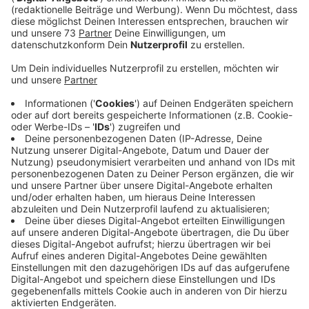
Anzeige
Gleich zwei große Fische
Anzeige
Da ist die Gefahr, aufzufallen und geschnappt zu
werden, deutlich größer. Gleich zwei große Fische hat
die Bundespolizei in den letzten Tagen geschnappt.
Letzte Woche erwischten sie ein Pärchen auf der B54
in Gronau mit über einem Kilo Gras. Und gestern ging es
sogar um über 2 Kilo Marihuana. Das
Schmugglerpärchen war von der Bundespolizei
angehalten worden und sollte mit zur Dienststelle
nach Bad Bentheim fahren. Plötzlich beschleunigte
das Auto und beide flüchteten wieder zurück Richtung