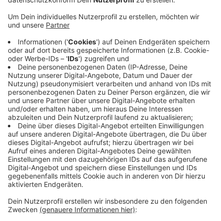
Anzeige
Drogen haben Wert von fast einer halben
Million Euro
Anzeige
Die Drogen waren in Plastikboxen und Plastikbeuteln
verpackt und haben einen Straßenverkaufswert von
fast einer halben Million Euro. Der 38jährige Fahrer
wollte den Polizeibeamten weismachen, dass es sich
um Düngemittel für Kakteen handelt. Aber damit kam
er nicht weit. Nun sitzt er in U-Haft.
Anzeige