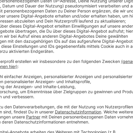
Ein Verdächtiger auf der Flucht
Anzeige
Vor Ort trafen die Beamten auf zwei Tatverdächtige.
festgenommen und soll dem Haftrichter vorgeführt 
über ein angrenzendes Firmengelände fliehen:
Er ist etwa 40 bis 50 Jahre alt, kräftig gebaut, hat 
längeren Dreitagebart. Bekleidet war der Gesuchte 
Hinweise zum Flüchtigen nimmt die Kripo Borken un
9000 entgegen.
Das Technische Hilfswerk unterstützte die Polizei be
Ausrüstung. Es sieht so aus, als ob sie mit illegal 