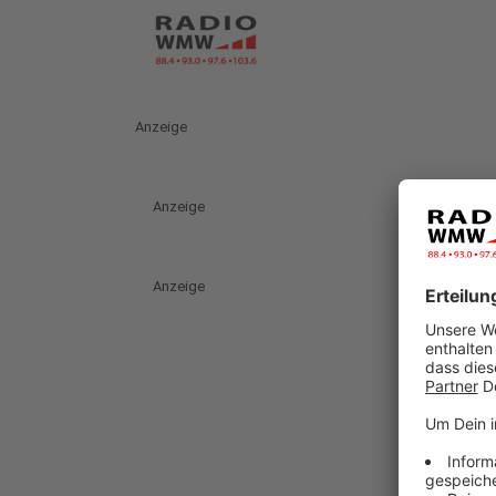
Anzeige
Anzeige
Anzeige