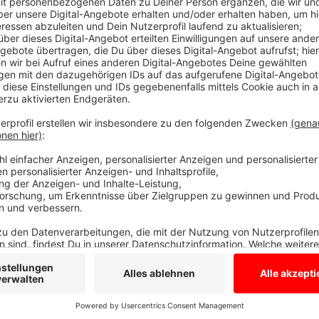
Festnahme nach drei Monate Ermittlung
Anzeige
Die Polizeibeamten nahmen vier Verdächtige fest un
und rund 1500 Ecstasy-Tabletten sicher. Die Besch
Belgien, den Niederlanden und Mazedonien. Sie solle
vor allem nach Holland verkauft haben. Die Polizei ha
Anzeige