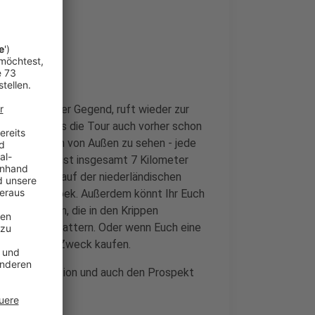
Ort hier in der Gegend, ruft wieder zur
ie erzählt, dass die Tour auch vorher schon
t es - schön von Außen zu sehen - jede
Die Strecke ist insgesamt 7 Kilometer
n Suderwick, auf der niederländischen
rten Breedenhoek. Außerdem könnt Ihr Euch
 Holz machen, die in den Krippen
 Geschenk ergattern. Oder wenn Euch eine
ür den guten Zweck kaufen.
fos zu der Aktion und auch den Prospekt