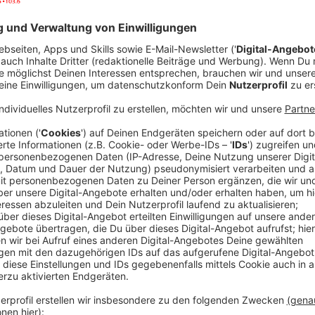
Bis zum 6.1. könnt Ihr die Krippen besuchen
Anzeige
Suderwick/Dinxperlo, unser deutsch-niederländischer 
Krippentour auf. Initiatorin ist Rosi aus Suderwick. S
weitgehend coronakonform war. An 53 Standorten gib
Menge schöne, seltene, und ungewöhnliche Krippen. 
lang, 17 Krippenstandorte sind auf deutscher Seite i
Seite sind es 35 in Dinxperlo und eine im benachba
mit Euren Familien auf die Suche nach 5 Häschen aus
versteckt sind und mit Glück sogar noch ein kleines
Krippe besonders gefällt - manche kann man auch f
Die Krippentour geht bis zum 6. Januar 2021. Alle In
zur Tour gibt es auf
www.dinxperwick.info
.