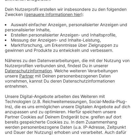
Eine WM im Advent - oder anders gesagt: Morgens ein
Türchen aufmachen und später ein Törchen
draufmachen. Die WM in Katar ist die absurdeste aller
Zeiten und es fährt auch gefühlt nur hin, wer unbedingt
hinfahren muss. Einige unserer größten WM- und
Fußball-Helden gucken sich das Ganze mit uns aus der
Ferne an und haben eine eigene Chatgruppe
gegründet. Sie trägt den Namen "Drei Ecken, ein Elfer".
Jogi Löw, Lothar Matthäus, Mario Basler, Oliver Kahn
und viele mehr geben täglich ihren Senf zur WM.
Anzeige
Anzeige