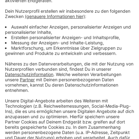
Eine WM im Advent - oder anders gesagt: Morgens ein
Türchen aufmachen und später ein Törchen
draufmachen. Die WM in Katar ist die absurdeste aller
Zeiten und es fährt auch gefühlt nur hin, wer unbedingt
hinfahren muss. Einige unserer größten WM- und
Fußball-Helden gucken sich das Ganze mit uns aus der
Ferne an und haben eine eigene Chatgruppe
gegründet. Sie trägt den Namen "Drei Ecken, ein Elfer".
Jogi Löw, Lothar Matthäus, Mario Basler, Oliver Kahn
und viele mehr geben täglich ihren Senf zur WM.
Anzeige