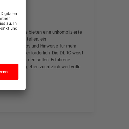
essierten. Sie bieten eine unkomplizierte
üfstand zu stellen, ein
ertvolle Tipps und Hinweise für mehr
ung ist nicht erforderlich. Die DLRG weist
gebracht werden sollen. Erfahrene
nehmenden und geben zusätzlich wertvolle
n.