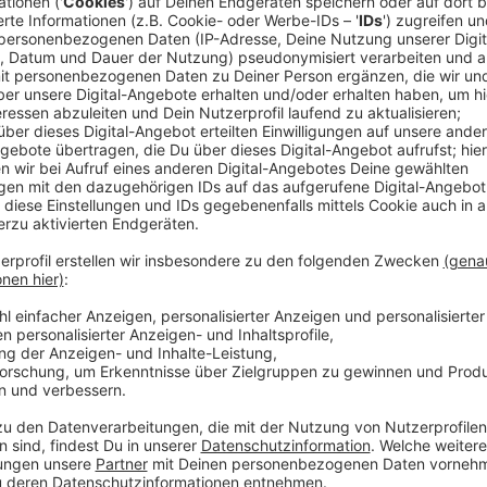
Schwimmabzeichentage zum Mitmachen
Anzeige
Zum Auftakt heute (11.06.) werden im Rekener Hall
Schwimmabzeichen abgenommen. Im Laufe des Nach
Zeitfenster angeboten: Das Seepferdchen sowie d
der Zeit von 16:45 bis 17:30 Uhr abgelegt werden, 
Silber von 17:30 bis 18:15 Uhr. In der Zeit von 18:30 
Möglichkeit, das Schwimmabzeichen Gold zu erwerbe
für die Abzeichenabnahme als auch der Eintritt vo
Samstag von 10 bis 14 Uhr gibt es die nächste Cha
das normale Eintrittsgeld gezahlt werden. Das gilt
von 14 bis 17 Uhr. Die Abnahme ist jeweils kostenlos.
Anzeige