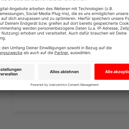
Nicht nur Abzeichenabnahme
Anzeige
Die Schwimmabzeichentage richten sich an alle Inter
Möglichkeit, das eigene Können im Wasser auf den Pr
Schwimmabzeichen abzulegen und sich gleichzeitig w
Sicherheit im Wasser zu holen. Eine vorherige Anmeld
darauf hin, dass vorhandene Schwimmpässe bitte mit
Ausbilder stehen vor Ort bereit, begleiten die Teil
Tipps für den weiteren Weg zum sicheren Schwimme
Anzeige