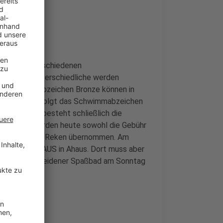
enbad die verschiedenen
mittags unterschiedliche werden
as Schwimmabzeichen Bronze können in
anschließend folgt das Schwimmabzeichen
bis 20:00 Uhr besteht schließlich die
n. Dabei werden heute sowohl die Gebühr
n der Gemeinde Reken übernommen. Am
nce im AquAHAUS in Ahaus. Dort muss aber
 auch für das Heidener Spaßbad am Sonntag