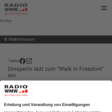
menu
Anzeige
©
Walkinfreedom
open_in_new
Teilen:
Dinxperlo lädt zum "Walk in Freedom"
ein
Zusammen in Freiheit wandern. Dazu laden die
niederländische Stiftung DinXperience und die
deutsche Bürgerinitiative Dinxperwick am 29. März
2025 ein - aus einem ganz besonderen Anlass.
Veröffentlicht:
Mittwoch, 15.01.2025 14:56