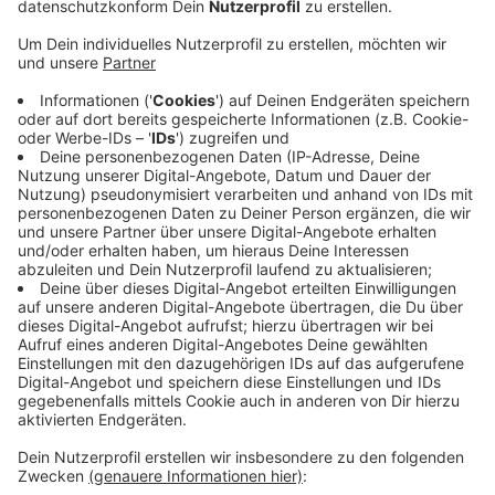
Anzeige
Jetzt ist die Baugenehmigung da
Anzeige
Das teilte die Stadt Gronau mit. Das Themen-Hotel
am Udo-Lindenberg-Platz soll ein weiterer Baustein im
Musikquartier rund um das rock’n’popmuseum
werden. Es wird teilweise in das denkmalgeschützte
Dinkellager einziehen. Zusätzlich ist ein Neubau
geplant.
Anzeige