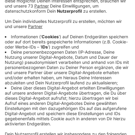
Veröffentlicht:
Mittwoch, 31.12.2025 06:14
Anzeige
Mit Sex und Drogen gelockt
Anzeige
Die Angeklagten sind zwischen 18 und 20 Jahre
alt. Den drei jungen Männern wird heimtückischer Mord
vorgeworfen aus Habgier, um den Dingdener dann
auszurauben. Die Angeklagten sollen dem Opfer Sex
und Drogen versprochen und sich mit ihm in seiner
Wohnung verabredet haben. Dort wurde der 61jährige
niedergeschlagen, getreten und getötet. Mit Bargeld
und Wertsachen hätten die Bocholter und der vierte
Tatverdächtige dann das Haus des Opfers verlasse,