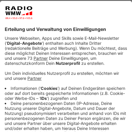
Zeitraum vom 24. Februar bis 1. März 2022 können
Städte und Gemeinden durch eine
Allgemeinverfügung bestimmte Bereiche im
öffentlichen Raum ausweisen, in denen dann
automatisch bestimmte zusätzliche
Schutzmaßnahmen gelten. In diesen „gesicherten
Brauchtumszonen“, in denen aufgrund des
Zusammentreffens vieler Menschen das
Infektionsrisiko erhöht ist, gilt: Für das Verweilen
in den Bereichen zum geselligen Beisammensein,
zur Brauchtumspflege und zum Verzehr von
Speisen und Getränken gilt die
2G+-Regel
: Zutritt
besteht nur für immunisierte Personen mit einem
zusätzlichen negativen Testnachweis. Die
Behörde entscheidet, ob sie das Einhalten dieser
Voraussetzungen durch stichprobenartige
Kontrollen oder durch Absperrungen und
Zugangskontrollen sicherstellt. Letztere müssen
angemessene Ausnahmen für Anwohnerinnen und