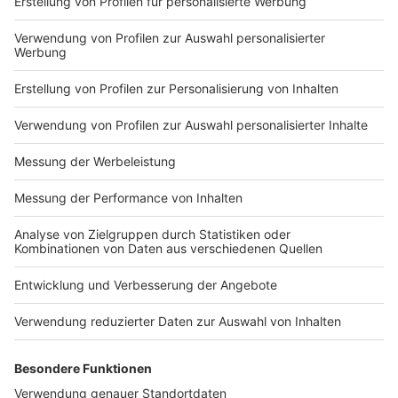
Kneipe Mittendrin. Ein Absperren der Ravardistraße mit
Stehtischen draußen, so wie es das ein oder andere
Mal schon im Karneval gelaufen ist, wird es nicht
geben. Jede Kneipe plant für sich und zwar im Innern
mit 2 G plus Regelung.
In den
Karnevalshochburgen Wüllen und Ottenstein
warten die Karnevalsvereine erstmal die nächste
Ministerpräsidentenkonferenz am 16 Februar ab -
danach treffen sich die Elferräte und beraten was
geht.
Anzeige
Hier findet Ihr die komplette
Coronaschutzverordnung
Anzeige