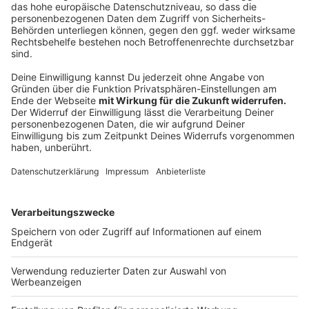
immer ein Coronaschnelltest in einem
Testzentrum ausreicht und kein PCR-Test
notwendig ist.
Autor: Joachim Schultheis (mit lt/nrw)
Anzeige
Karneval im Kreis Borken
Anzeige
Wir haben mit einigen Wirten im
Bocholter
Ravardiviertel
gesprochen und die haben uns gesagt,
dass an Altweiber - also am 24. Februar, die Kneipen
dort ganz normal geöffnet haben, ohne viel Tam-Tam.
Man kann jetzt schon Tische reservieren, sagen zum
Beispiel die Wirte im Fasskeller und in der urigen