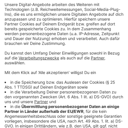
um reine Speiselokale handelt, die auch als solche
genutzt werden."
Anpassung an Bundesregelungen zu
Quarantäneausnahmen:
Die Regelungen der
Coronaschutzverordnung und der Test- und
Quarantäneverordnungen werden an die
veränderten Bundesregelungen zu den
Quarantäneausnahmen angepasst. Die
Personenkreise, die von Quarantänemaßnahmen
ausgenommen sind, werden an die vom RKI
zwischenzeitlich vorgenommenen Änderungen
angepasst. So entfällt bei genesenen Personen
nach der zweiten Impfung die Karenzzeit von 14
Tagen nach der zweiten Impfung. Sie sind also
unmittelbar nach der zweiten Impfung von
Quarantänemaßnahmen ausgenommen und von
der Testpflicht bei 2G+ befreit. Bei den
Regelungen zu Isolierung und Quarantäne wird
deutlich gemacht, dass für die "Freitestung"