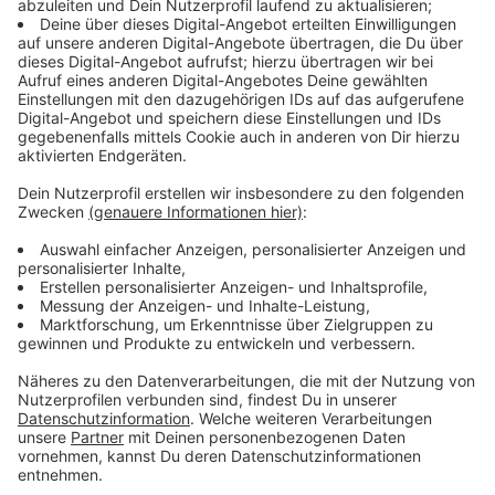
Anwohner erlauben.
Untersagt sind
Veranstaltungen im Freien ohne
Personenbegrenzung und Zugangskontrolle
durch den Veranstalter, insbesondere Umzüge
mit straßenrechtlicher Genehmigung
. Für
private Feiern mit Tanz sowie
Karnevalsveranstaltungen und vergleichbare
Brauchtumsveranstaltungen in Innenräumen im
öffentlichen Raum bleibt es bei 2G+, aber es
entfällt die Ausnahme von der Testpflicht für
Personen mit einer Auffrischungsimpfung (und
vergleichbare Fälle). Alle Teilnehmenden
benötigen während der Karnevalstage dort einen
zusätzlichen negativen Testnachweis, um
mögliche Infektionsereignisse bestmöglich
auszuschließen. Gleiches gilt für den Besuch von
gastronomischen Einrichtungen in den gesicherten
Brauchtumszonen, soweit es sich bei diesen nicht