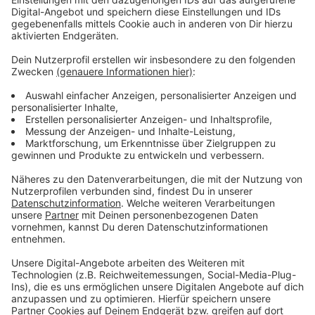
Anzeige
Dumme Fragen gibt es - wir liefern die
Antworten
Anzeige
Es soll ja bekanntlich keine dummen Fragen geben.
Aber sind wir mal ehrlich: Es gibt sie! Eine Sache fehlt
aber: Nämlich die Antwort. Die gibt es von uns. Dazu
haben wir uns valide Experten herangeholt, die die
wirklich dummen Fragen für euch trotzdem
fachgerecht beantworten.
Anzeige