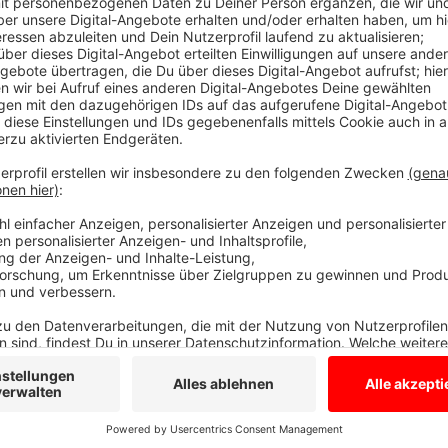
Es gibt diese Menschen, die immer noch einen drauf 
ihnen kommen. Dabei wird einem auch nichts gegönnt
Anzeige
Taylor Swift
Anzeige