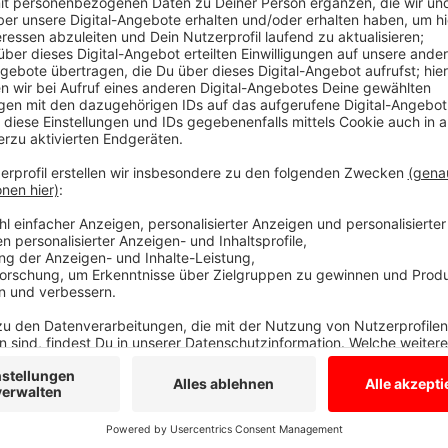
Es ist Spargel Zeit! Die Saison hat begonnen und die
riesig. Jan hat den Soundtrack dazu.
Anzeige
Spargel-Hits 2024
Anzeige