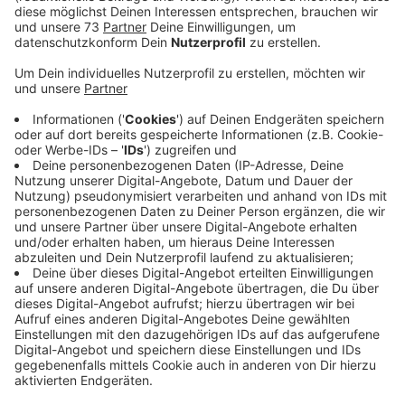
Anzeige
Männerfragen
Anzeige
Wir kommen jetzt zu einem Phänomen, was unsere
Morningshow Moderatorin Sina Kuipers selber von
zuhause kennt. Wenn Ihr Freund irgendwas in ihrer
Wohnung sucht, wird noch bevor er schaut erstmal
gefragt: "Wo ist der Notizblock...?" da denk ich mir -
Guck doch erstmal selbst. Unser Kollege Jan Zerbst
meint, das sind klassische Männerfragen:
Anzeige