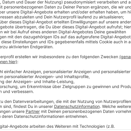
Intelligenz
Anzeige
Unser Morningshow Praktikant Mike gibts zu: Er ha
Hilfe einer KI erstellt. Was die KI noch so kann erklä
Anzeige
Intelligenz