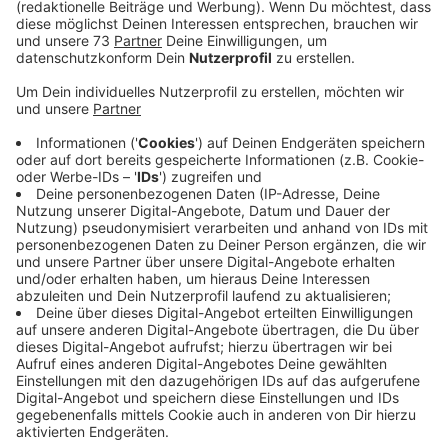
Anzeige
Hotel online buchen
Anzeige
Die Sommerferien sind schon wieder halb rum, aber
vielleicht seid ihr ja grade auf dem Weg in den Urlaub
oder habt noch ein paar entspannte Wochen irgendwo
am Meer vor euch. Vielleicht fahrt ihr ja sogar mit eurer
Familie oder euren Freunden. Und vielleicht ist das
Urlaub buchen mit euren Freunden ja auch genauso
chaotisch wie bei uns. Bis mal feststeht, wer wann
kann - und wo es hingehn soll - das ist der reinste
Stress!! Und wenn man dann auch noch das Hotel
buchen muss.