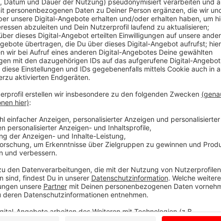
Frühlingshits
Anzeige
Morgen (01.03.23) ist meteorologischer Frühlingsan
wir nach draußen schauen - zumindest vom Sonnensc
wärmer werden. Versuchen wir es mal mit den Frühli
Anzeige
Jan Zerbst
Die Welt in 30 Sekunden (Folge 371)