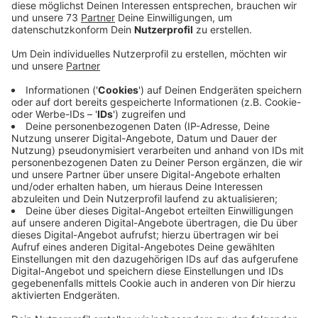
Anzeige
Wetterstation
Anzeige
Wir alle sind nicht nur Bundestrainer, sondern auch
Wetterexperten. Jeder glaubt ja immer alles besser zu
wissen und die beste Wetter-App zu haben.
Tatsächlich gibt es nur zwei verlässliche Quellen:
Entweder hier bei uns im Radio - oder ihr baut euch
eure eigene Wetterstation :-) .
Anzeige