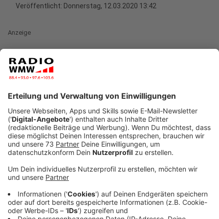
Veröffentlicht:
Donnerstag, 12.03.2020 13:42
Anzeige
Ursache für die großen Unterschiede bei den Angaben
zu den Corona-Fall-Zahlen ist die behördliche
Meldekette. Also der Weg, den die Meldungen über
positive Testergebnisse durch die einzelnen Behörden
und Institute geht. Diese Meldekette ist in den
Paragraphen 6,7 und 12 des
Infektionsschutzgesetzes (lfSG) bundesweit
geregelt.
Wird ein Patient positiv auf das Corona-Virus getestet,
müssen sowohl das betroffene Krankenhaus oder die
Arztpraxis als auch das testende Labor dieses
Testergebnis beim zuständigen Gesundheitsamt auf
kommunaler Ebene melden. Das Gesundheitsamt