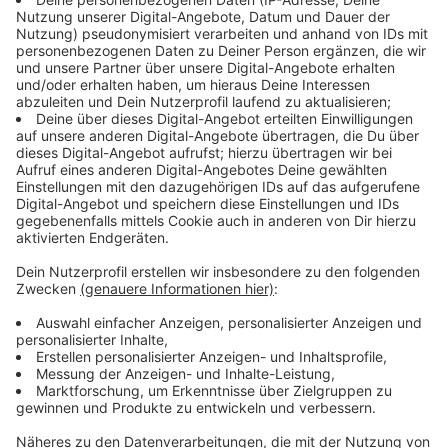
meldet jeden Fall an die Landesmeldestelle und das
Kompetenzzentrum Infektionsschutz (KI NRW) beim
Landeszentrum für Gesundheit (LZG) mit Sitz in
Bochum. Dieses Landeszentrum verschafft sich einen
Überblick über die Lage in ganz Nordrhein-Westfalen.
Vom LZG gehen die Meldungen über positive
Testergebnisse an das Landesministerium für
Gesundheit (MAGS NRW) und an das Robert-Koch-
Institut (RKI) weitergeleitet. Erst ganz am Schluss der
Meldekette befinden sich das
Bundesgesundheitsministerium und die Europäische
Union, sowie die Weltgesundheitsorganisation (WHO).
Das Besondere an dieser Meldekette ist aber, dass die
positiven Testergebnisse nicht zwingend laufend und
ununterbrochen weitergeleitet, sondern oft gebündelt
werden. So kann es zum Beispiel sein, dass ein
Gesundheitsamt den Stand der Dinge beispielsweise