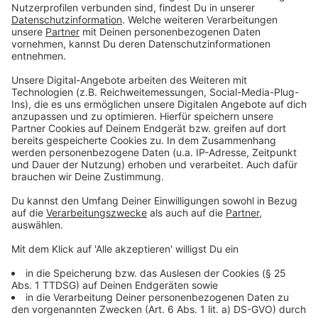
immer um jeweils 9 Uhr und um 15 Uhr eines jeden
Tages gebündelt an das Landeszentrum für
Gesundheit übermittelt. Das Landeszentrum wiederum
überschwemmt das Landesministerium und das
Robert-Koch-Institut nicht minütlich mit neuen
Fallzahlen, sondern leitet diese ebenfalls gebündelt zu
mehreren Uhrzeiten am Tag weiter.
Das Robert-Koch-Institut macht bei der
Veröffentlichung von Zahlen zu einer bestimmten
Uhrzeit, die meistens am Vortag liegt, einen Schnitt.
Dann werden alle Fallzahlen bekannt gegeben, die bis
zu dieser Uhrzeit im Institut vorlagen. Auch wenn
vielleicht danach noch weitere Zahlen eingetroffen
sein sollten.
So liegt der zum Teil große Unterschied, bei den
gemeldeten Corona-Fallzahlen lediglich an der
zeitlichen Verzögerung, mit der die behördliche