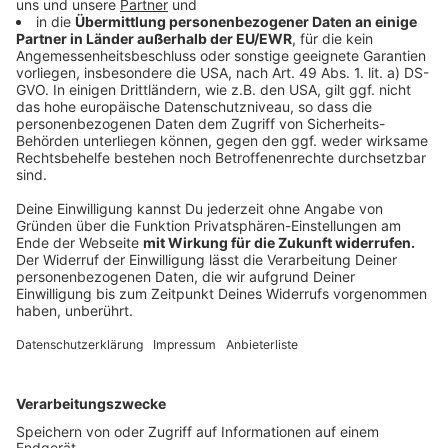
Meldekette funktioniert. In der Tat macht es Sinn,
dass die jeweiligen Meldestationen nicht jedes
positive Testergebnis unverzüglich nach oben
weitergeben, sondern erstmal sammeln. Anderenfalls
erhöht sich die Gefahr, dass alle Beteiligten viel
schneller den Überblick verlieren.
Ungeklärt ist bisher die Frage, was mit den Coronoa-
Erkrankten passiert, die inzwischen wieder gesund
sind. Nach Auskunft des NRW-
Gesundheitsministeriums wird gerade an einem
Verfahren gearbeitet, um diese Menschen zuverlässig
aus den Zahlenkolonnen der Corona-Fallzahlen
herauszurechnen.
Autor: José Narciandi
Anzeige