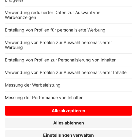
Meldekette bei Coronafällen: Das Robert-Koch-Institut
und NRW Gesundheitsministerium (MAGS NRW)
veröffentlichen ihre Zahlen zu unterschiedlichen
Zeitpunkten. Daher kann es zu Unterschieden
kommen.
Anzeige
Anzeige
Anzeige
Anzeige