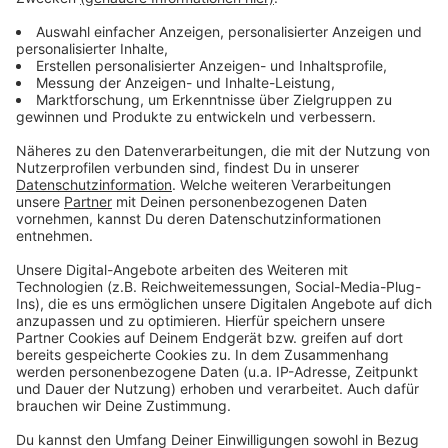
Anzeige
Politik und Selbstorganisation
Anzeige
Das Projekt wurde durch prominente Unterstützung
bereichert: Rheder Bürgermeister Jürgen Bernsmann
und weitere Politiker nahmen an einer simulierten
Stadtratssitzung teil. Die Kinder äußerten Wünsche
wie mehr Skatemöglichkeiten oder Geschäfte für
Jugendliche. Auch das Freizeitprogramm lag in
Kinderhand: Ein Schützenfest wurde organisiert, bei
dem Eigeninitiative und Teamarbeit im Vordergrund
standen.