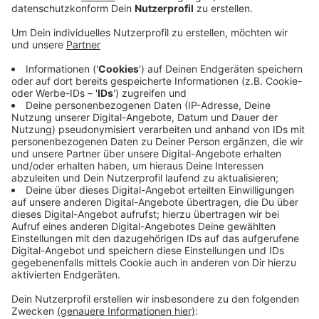
Anzeige
Ideen sind gefragt
Anzeige
Neben Verbesserungsmöglichkeiten möchte die
Bocholter Stadtverwaltung nach eigenen Angaben
auch erfahren, inwieweit das digitale Angebot bereits
wahrgenommen und in Anspruch genommen wird.
Hier
gehts zur Online-Umfrage. Sie wird in mehreren
Sprachen sowie in leichter Sprache angeboten. Die
Befragung ist anonym und wird vom
Marktforschungsunternehmen SKOPOS aus Köln
begleitet.
Anzeige